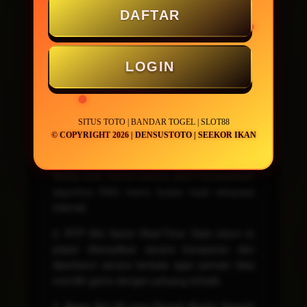
Menjadi Pilihan Utama
DAFTAR
Para Pemain Slot?
LOGIN
Berdasarkan hasil analisis mendalam pada
ekosistem permainan di DENSUSTOTO,
terdapat empat keunggulan utama yang
membedakan platform ini dari situs
SITUS TOTO | BANDAR TOGEL | SLOT88
konvensional:
© COPYRIGHT 2026 | DENSUSTOTO | SEEKOR IKAN
1. Pola Slot 777 Natural Tanpa Settingan:
Setiap pola muncul secara alami berdasarkan
algoritma RNG resmi, bukan hasil rekayasa
internal.
2. RTP Slot Gacor Real-Time: Data return to
player ditampilkan secara transparan dan
diperbarui secara berkala agar pemain bisa
memilih game dengan peluang terbaik.
3. Akses Slot 5K yang Ramah Modal: Deposit