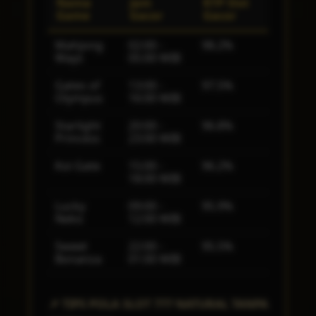
Nama
Jam
RTP Slot
Game
Gacor
Gacor
Mahjong
02:00 -
98.2%
Ways
05:00 WIB
Gates of
13:00 -
97.5%
Olympus
16:00 WIB
Starlight
20:00 -
96.8%
Princess
23:00 WIB
Koi Gate
15:00 -
96.2%
18:00 WIB
Lucky
09:00 -
95.9%
Neko
12:00 WIB
Sweet
22:00 -
95.5%
Bonanza
01:00 WIB
📌 TIPS POLA SLOT 777 NATURAL TANPA