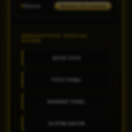
Platform
Windows, iOS & Android
DENSUSTOTO SPECIAL
OFFER
SITUS TOTO
TOTO TOGEL
BANDAR TOGEL
SLOT88 GACOR