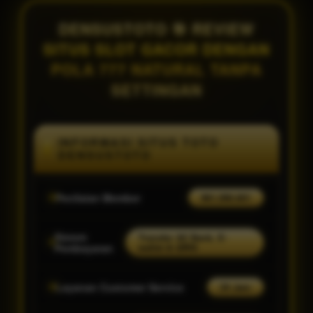
DENSUSTOTO 🎯 REVIEW
SITUS SLOT GACOR DENGAN
POLA 777 NATURAL TANPA
SETTINGAN
INFORMASI SITUS TOTO
DENSUSTOTO
Penilaian Member
961.090.601
Sistem
Transfer All Bank, E-
wallet & QRIS
Pembayaran
Layanan Customer Service
24 Jam