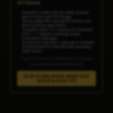
SETTINGAN
Gunakan modal slot 5k untuk uji pola
gacor di jam-jam RTP tinggi.
Pantau data RTP slot gacor secara real-
time sebelum spin besar.
Terapkan pola 777 natural (3-5 putaran
kecil → 1 putaran sedang) tanpa
memaksa settingan.
Kombinasi Toto Slot + pola gacor terbaik
di DENSUSTOTO memberikan peluang
lebih stabil.
*Data RTP & jam gacor berdasarkan sinkronisasi
server provider resmi DENSUSTOTO.
[KLIK DI SINI UNTUK AKSES SLOT
GACOR & POLA 777]
DENSUSTOTO
>
BANDAR TOGEL
>