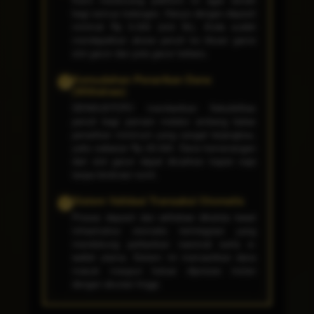
bagi semua kalangan. Hanya dengan deposit
minimal Rp 5.000 (slot 5k), Anda sudah
mendapatkan akses penuh ke ribuan game
slot gacor dan pola gacor terbaru.
Kemudahan Penarikan Dana
✔
(Withdraw)
DENSUSTOTO memberikan fleksibilitas
penuh bagi pemain melalui ambang batas
penarikan minimum yang sangat terjangkau,
yaitu sebesar Rp 25.000. Dana kemenangan
dari slot gacor dapat dicairkan kapan saja
tanpa birokrasi rumit.
Sistem Validasi Transaksi Otomatis
✔
Proses deposit dan withdraw dikelola lewat
infrastruktur otomatis terintegrasi yang
mendukung perbankan nasional serta e-
wallet utama. Sistem ini memastikan dana
masuk maupun keluar diproses instan
dengan akurasi tinggi.